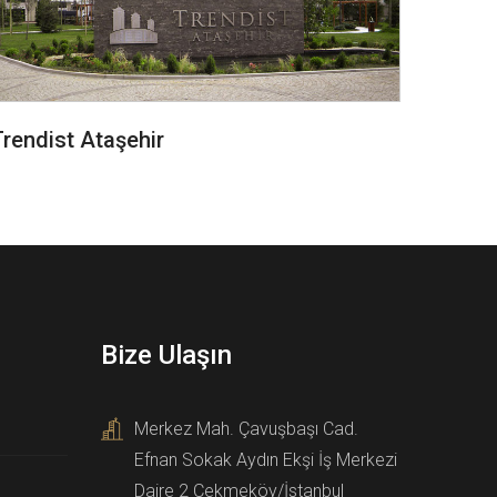
Trendist Ataşehir
Bize Ulaşın
Merkez Mah. Çavuşbaşı Cad.
Efnan Sokak Aydın Ekşi İş Merkezi
Daire 2 Çekmeköy/İstanbul