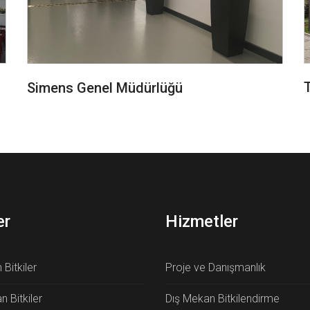
Simens Genel Müdürlüğü
er
Hizmetler
Bitkiler
Proje ve Danışmanlık
 Bitkiler
Dış Mekan Bitkilendirme