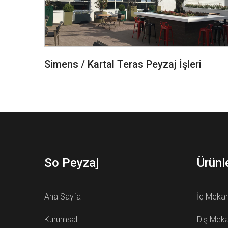
Simens / Kartal Teras Peyzaj İşleri
So Peyzaj
Ürünl
Ana Sayfa
İç Mekan 
Kurumsal
Dış Mekan